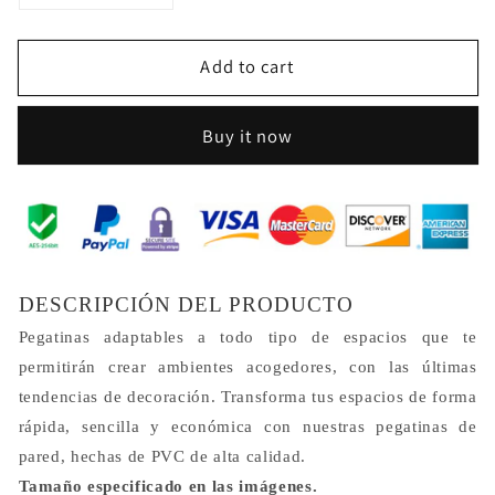
quantity
quantity
for
for
Add to cart
Little
Little
Smiling
Smiling
Animals,
Animals,
Buy it now
Wall
Wall
Stickers
Stickers
DESCRIPCIÓN DEL PRODUCTO
Pegatinas adaptables a todo tipo de espacios que te
permitirán crear ambientes acogedores, con las últimas
tendencias de decoración. Transforma tus espacios de forma
rápida, sencilla y económica con nuestras pegatinas de
pared, hechas de PVC de alta calidad.
Tamaño especificado en las imágenes.