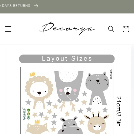
Skip to
AYS RETURNS
content
Cart
Skip to
product
information