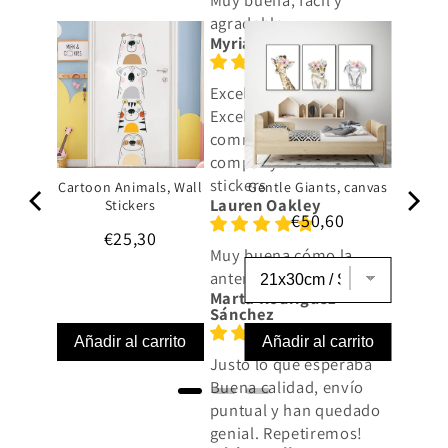
agradable
Myriam Caro
Excellent
Excellent
communication from
company and beautiful
stickers
Cartoon Animals, Wall
Gentle Giants, canvas
Lauren Oakley
Stickers
Price
€50,60
Price
€25,30
Muy buena cómo la
anterior vez
Marta Rodríguez
Sánchez
Añadir al carrito
Añadir al carrito
Justo lo que esperaba
Buena calidad, envío
puntual y han quedado
genial. Repetiremos!