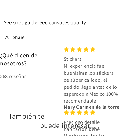
See sizes guide
See canvases quality
Share
¿Qué dicen de
Stickers
nosotros?
Mi experiencia fue
buenísima los stickers
268 reseñas
de súper calidad, el
pedido llegó antes de lo
esperado a Mexico 100%
recomendable
Mary Carmen de la torre
También te
Precioso detalle
puede interesar...
habitación bebé
Muy buena, fácil y