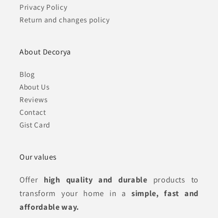
Privacy Policy
Return and changes policy
Buena calidad
Los Stickers son de muy
buena calidad y han
About Decorya
cumplido con el plazo de
entrega.
Blog
Laura Giner Morante
About Us
Compra Wall stickers
Reviews
perfecta
Contact
Buena experiencia, los
Gist Card
stickers recibidos son
muy bonitos, por lo que
estamos encantados con
Our values
la compra.
Raúl Romero Gómez
Offer
high quality and durable
products to
transform your home in a
simple, fast and
Muy bonito y muy buena
affordable way.
calidad