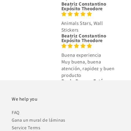
Beatriz Constantino
Expósito Theodore
Animals Stars, Wall
Stickers
Beatriz Constantino
Expósito Theodore
Buena experiencia
Muy buena, buena
atención, rapidez y buen
producto
Paula Bengoa Estévez
Super bien
We help you
Compré unos vinilos y
quedan genial! Además
FAQ
estaban super bien
Gana un mural de láminas
empaquetados.
Service Terms
Esther Gargallo Ferrer