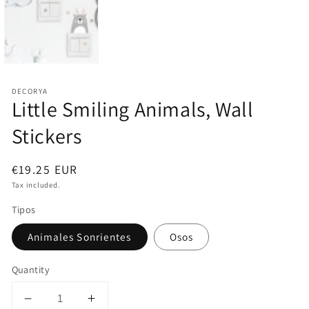
DECORYA
Little Smiling Animals, Wall
Stickers
Regular
€19.25 EUR
price
Tax included.
Tipos
Animales Sonrientes
Osos
Quantity
Decrease
Increase